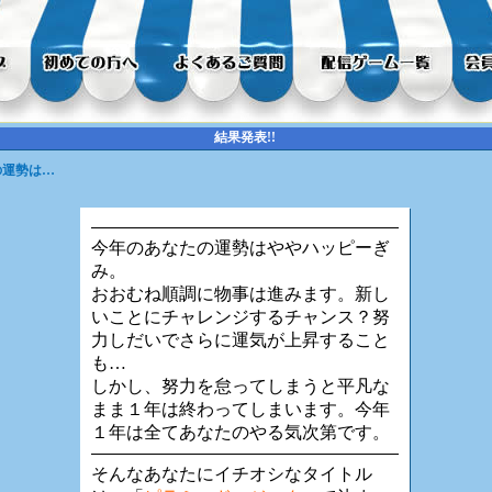
結果発表!!
の運勢は…
今年のあなたの運勢はややハッピーぎ
み。
おおむね順調に物事は進みます。新し
いことにチャレンジするチャンス？努
力しだいでさらに運気が上昇すること
も…
しかし、努力を怠ってしまうと平凡な
まま１年は終わってしまいます。今年
１年は全てあなたのやる気次第です。
そんなあなたにイチオシなタイトル