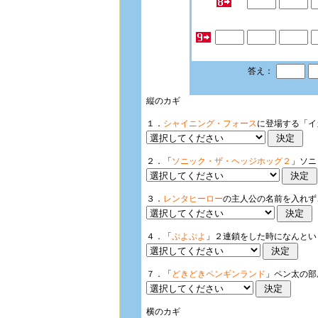
答え：
縦のカギ
１．
シャイニング・フォース
に登場する「イ
２．「
ソニック・ザ・ヘッジホッグ２
」ソニ
３．
レンタヒーロー
の主人公の名前を入れず
４．「
ぷよぷよ
」２連鎖をした時になんとい
７．「
どきどきペンギンランド
」ペン太の部
横のカギ