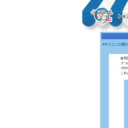
■キミにこの謎
各問
３つ
□
印
これ