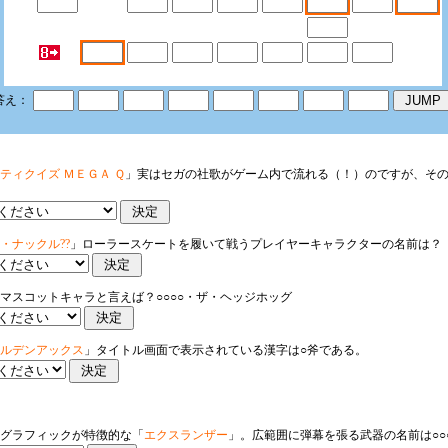
答え：
ティクイズ ＭＥＧＡ Ｑ
」実はセガの社歌がゲーム内で流れる（！）のですが、そ
・ナックル??
」ローラースケートを履いて戦うプレイヤーキャラクターの名前は？
マスコットキャラと言えば？○○○○・ザ・ヘッジホッグ
ルデンアックス
」タイトル画面で表示されている漢字は○斧である。
グラフィックが特徴的な「
エクスランザー
」。広範囲に弾幕を張る武器の名前は○○