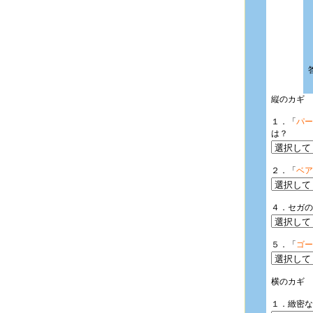
縦のカギ
１．「
パー
は？
２．「
ベア
４．セガの
５．「
ゴー
横のカギ
１．緻密な