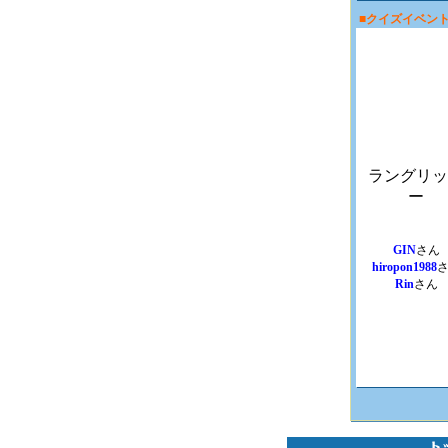
■クイズイベン
ラングリッ
ー
GIN
さん
hiropon1988
Rin
さん