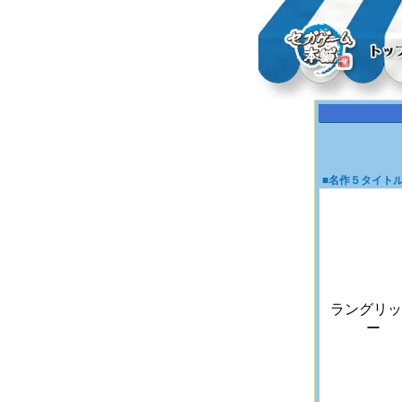
■名作５タイト
ラングリッ
ー