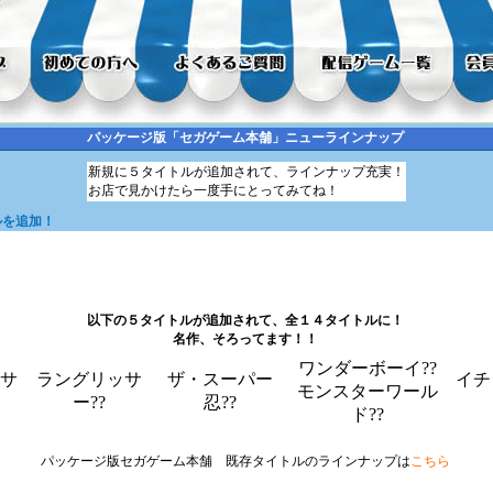
パッケージ版「セガゲーム本舗」ニューラインナップ
新規に５タイトルが追加されて、ラインナップ充実！
お店で見かけたら一度手にとってみてね！
ルを追加！
以下の５タイトルが追加されて、全１４タイトルに！
名作、そろってます！！
ワンダーボーイ??
サ
ラングリッサ
ザ・スーパー
イチ
モンスターワール
ー??
忍??
ド??
パッケージ版セガゲーム本舗 既存タイトルのラインナップは
こちら