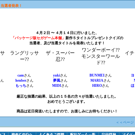
ト当選者発表！
４月２日 〜 ４月１４日に行いました、
「パッケージ版セガゲーム本舗」
新作５タイトル
プレゼントクイズの
当選者、及び当選タイトルを発表いたします！
ワンダーボーイ??
サ
ラングリッサ
ザ・スーパー
イチ
モンスターワール
ー??
忍??
ド??
cam
さん
yuki
さん
BUNMEI
さん
ヨ
さん
henber
さん
夢風
さん
MARIA
さん
もっち
さん
MIDI
さん
HIRO
さん
ほ
厳正な抽選の結果、以上の１５名の方々が当選いたしました。
おめでとうございます。
商品は近日発送いたしますので、お楽しみにお待ちください！
＜＜ページ