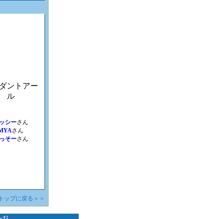
ダントアー
ル
ッシー
さん
MYA
さん
っそー
さん
トップに戻る＞＞