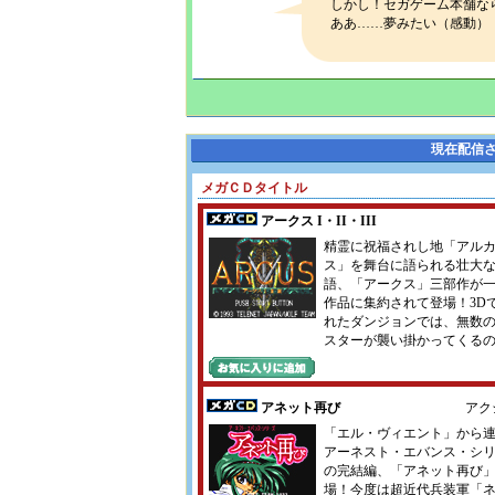
しかし！セガゲーム本舗な
ああ……夢みたい（感動）
現在配信
メガＣＤタイトル
アークス I・II・III
精霊に祝福されし地「アル
ス」を舞台に語られる壮大
語、「アークス」三部作が
作品に集約されて登場！3D
れたダンジョンでは、無数
スターが襲い掛かってくる
アネット再び
アク
「エル・ヴィエント」から
アーネスト・エバンス・シ
の完結編、「アネット再び
場！今度は超近代兵装軍「