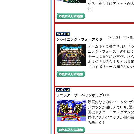
シス」を相手にアネットが
れ！
シミュレーショ
シャイニング・フォースＣＤ
ゲームギアで発売された「
ニング・フォース」の外伝
を一つにまとめた本作。さ
オリジナルのシナリオも追
ていてボリューム満点なの
ソニック・ザ・ヘッジホッグＣＤ
毎度おなじみのソニック･ザ
ジホッグが遂にメガCDに登
回はドクター・エッグマン
傑作メタルソニックが目の
ち塞がる！