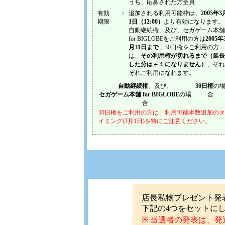
うち、応募された方全員
有効
：
追加される利用可能枠は、
2005年3
期限
1日（12:00）
より有効になります。
自動継続権、及び、セガゲーム本舗
for BIGLOBEをご利用の方は
2005年
月31日まで
、30日権をご利用の方
は、
その利用権が切れるまで（延長
した分は＋１になりません）
、それ
ぞれご利用になれます。
自動継続権
、及び、
30日権
の
セガゲーム本舗 for BIGLOBE
の場
合
合
30日権をご利用の方は、利用可能本数追加のタ
イミング(3月1日)を特にご注意ください。
店長私物プレゼント発
下記の4つをセットに
※ 当選者の発表は、