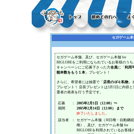
セガゲーム本
セガゲーム本舗、及び、セガゲーム本舗 for
BIGLOBEをご利用になられているお客様のうち
キャンペーンにご応募下さった方
全員
に「
利用
能本数をもう１本
」プレゼント！
さらに、希望者には抽選で「
店長の
ゴミ
私物
」
プレゼント！ 店長プレゼントは3月1日に内容と
選者の発表を行う予定です。
応募
：
2005年2月1日（12:00）〜
期間
2005年2月14日（12:00） まで
終了いたしました。
該当者
：
セガゲーム本舗（30日権・自動継続
権）、及び、セガゲーム本舗 for
BIGLOBEを利用されているお客様