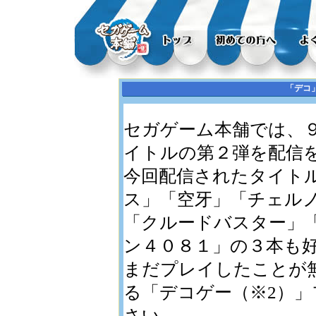
「デコ
セガゲーム本舗では、
イトルの第２弾を配信
今回配信されたタイト
ス」「空牙」「チェル
「クルードバスター」
ン４０８１」の３本も
まだプレイしたことが
る「デコゲー（※2）
さい。