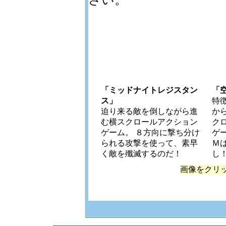
「ミッドナイトレジスタン
「
ス」
特
迫り来る敵を倒しながら進
か
む横スクロールアクション
ク
ゲーム。 ８方向に撃ち分け
ゲ
られる攻撃を使って、素早
Ｍ
く敵を殲滅するのだ！
し
画像をクリ