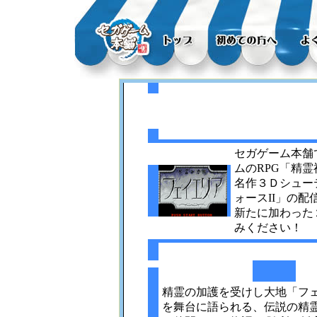
セガゲーム本舗
ムのRPG「精
名作３Ｄシュー
ォースII」の
新たに加わった
みください！
精霊の加護を受けし大地「フ
を舞台に語られる、伝説の精