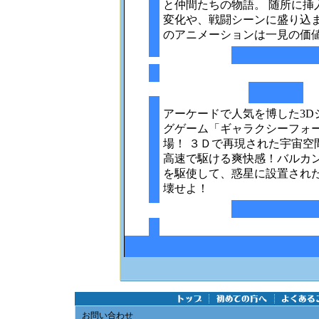
と仲間たちの物語。 随所に挿
変化や、戦闘シーンに盛り込
のアニメーションは一見の価
アーケードで人気を博した3D
グゲーム「ギャラクシーフォー
場！ ３Ｄで再現された宇宙空
高速で駆ける爽快感！バルカ
を駆使して、惑星に設置され
壊せよ！
お問い合わせ