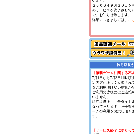
います。
２００６年９月３０日を
のサービスを終了させて
で、お知らせ致します。
詳細につきましては、
こ
秋月店長
【無料ゲームに関する不
7月1日から7月3日11時
ン内容が正しく反映され
をご利用頂けない症状が
ご利用の皆様にはご迷惑
いません。
現在は修正し、全タイト
なっております。お手数
ームの利用をお試し頂き
す。
【サービス終了にあたっ