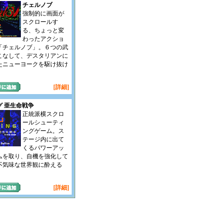
チェルノブ
強制的に画面が
スクロールす
る、ちょっと変
わったアクショ
「チェルノブ」。６つの武
こなして、デスタリアンに
たニューヨークを駆け抜け
[詳細]
グ 亜生命戦争
正統派横スクロ
ールシューティ
ングゲーム。ス
テージ内に出て
くるパワーアッ
ムを取り、自機を強化して
不気味な世界観に酔える
[詳細]