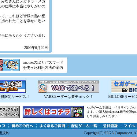
、みなさんにメガドラ・メガ
この仕事は本当にやりがいの
して、これほど皆様の熱い想
に携われたことを幸せに思い
本当にありがとうございまし
2006年6月29日
isao.netのIDとパスワード
を使った利用方法の案内
会員限定サービス！
VAIOユーザーは要チェック！
BIGLOBEサ
セガゲーム本舗は、ベリサインのセ
ます。ご購入情報はSSL暗号化通信
してお楽しみください。
用規約
Copyright(C) SEGA Corporation. Al