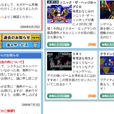
ソニック・ザ・ヘッジホッ
もちまして、セガゲーム本舗
グＣＤ
いただくこととなりましたの
毎度おなじみの
ソニック･ザ･ヘ
ちら
よりご確認ください。
ッジホッグが遂
にメガCDに登
ンゲーム
2006年6月29日
場！今回はドクター・エッグマンの
器を使い
最高傑作メタルソニックが目の前に
侵略され
立ち塞がる！
るのだ！
[詳細]
１６ｔ
クライン
からのお知らせ
毒電波を発生さ
具合の件について】
せまくりなヘン
頃まで、システムにキャンペー
テコリンなアク
ていなかった為、無料ゲーム
ションゲーム。
発生しておりました。
アクの強いゲームを求める人にはお
をお掛けし、誠に申し訳ござ
すすめ！この突き抜けたセンスにつ
プアイテ
いてこれるか！？
進もう。
ルが正常に「無料ゲーム」と
ぞ！
をお掛けしますが、改めてゲ
ますよう、お願い申し上げま
[詳細]
2006年7月3日
てのご挨拶】