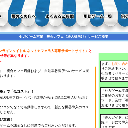
セガゲーム本舗 複合カフェ（法人様向け）サービス概要
オンラインタイトル ネットカフェ法人専用サポートサイト」
と
せ等が異なります。
。
まず、
お問い合
りご連絡下さい
に、複合カフェ店舗および、自動車教習所へのサービス展
担当者よりサー
おります。
明させて頂きま
「セガゲーム本
単」で「低コスト」！
ご希望のお客さま
ADSL等ブロードバンド環境があれば簡単に導入いただけ
ワード、及び「
お送りさせて頂
ソコンでなくても動作しますので、新たな機器導入のコス
りません。
「導入ガイド」
び放題！
録ページにて導
ゲームを課金なしに何度でもご利用いただけます。
頂きます。