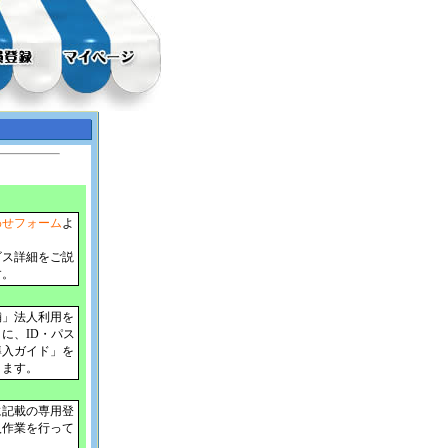
わせフォーム
よ
。
ビス詳細をご説
す。
舗」法人利用を
に、ID・パス
導入ガイド」を
きます。
に記載の専用登
入作業を行って