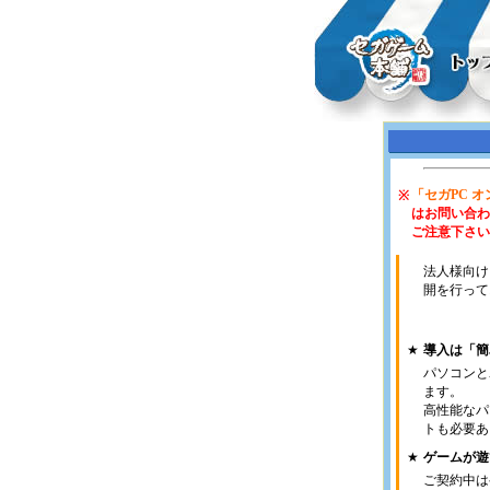
「セガPC 
※
はお問い合わ
ご注意下さい
法人様向け
開を行って
★
導入は「簡
パソコンと
ます。
高性能なパ
トも必要あ
★
ゲームが遊
ご契約中は