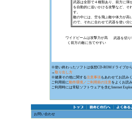
武器は全部で４種類あり、前方に弾
を自動的に追いかける攻撃など、そ
す。
敵の中には、空を飛ぶ敵や体力が高
ので、それに合わせて武器を使い分
ワイドビームは攻撃力が高
武器を切り
く前方の敵に当てやすい
※使い終わったソフトは仮想CD-ROMドライブか
→
取り出し方
※健康その他に関する
注意事項
もあわせてお読み
ご利用前に
動作環境／ご利用前の注意
をよくお読
ご利用時には常駐ソフトウェアを含むInternet E
お問い合わせ