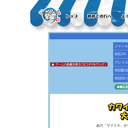
ジャン
対応OS
プレイ
初回配
初回DL
あの「ヴァリス」が