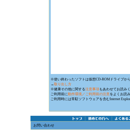
「FOLLOW」では手玉が
に当たった際に止まらず
らに前に転がるようにな
す。
※使い終わったソフトは仮想CD-ROMドライブか
→
取り出し方
※健康その他に関する
注意事項
もあわせてお読み
ご利用前に
動作環境／ご利用前の注意
をよくお読
ご利用時には常駐ソフトウェアを含むInternet E
お問い合わせ