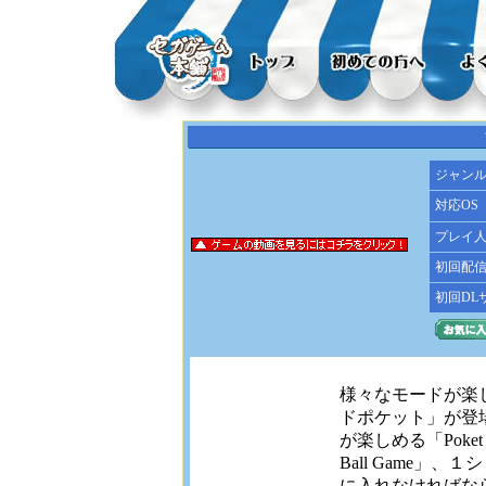
ジャン
対応OS
プレイ
初回配
初回DL
様々なモードが楽
ドポケット」が登
が楽しめる「Poket
Ball Game」
に入れなければならな