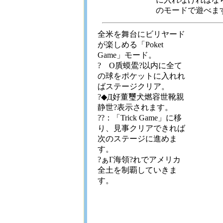
のモードで遊べま
全米を舞台にビリヤード
が楽しめる「Poket
Game」モード。
? О貭蟆鷽?以内に全て
の球をポケットに入れれ
ばステージクリア。
?◆Д好董璽犬燃容世靴親
静世?表示されます。
??：「Trick Game」に移
り、見事クリアできれば
次のステージに進めま
す。
?ぁГ海領?れでアメリカ
全土を制覇していきま
す。