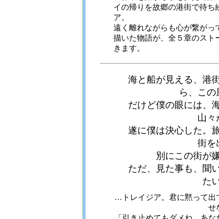
イの帰りを故郷の港街で待ち
ア。
遠く離れながらも心が繋がっ
描いた物語が、全５章のスト
きます。
海と船が見える、港
ら、この
だけど僕の眼には、
山々
遂に僕は決心した。
街を
別にこの街が
ただ、見た事も、聞
た
…トレイジア。君に黙って出
せ
「引き止めてもダメね…あな