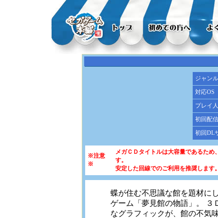
ジャン
対応OS
プレイ
初回配
初回DL
メガＣＤタイトルは大容量であるため
※注意
す。
※
安定した回線でのご利用を推奨します
蝶が住む不思議な館を題材に
ゲーム「夢見館の物語」。 ３
なグラフィックが、館の不気