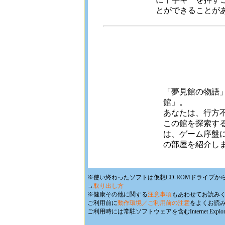
とができることが
「夢見館の物語
館」。
あなたは、行方
この館を探索す
は、ゲーム序盤
の部屋を紹介し
※使い終わったソフトは仮想CD-ROMドライブか
→
取り出し方
※健康その他に関する
注意事項
もあわせてお読み
ご利用前に
動作環境／ご利用前の注意
をよくお読
ご利用時には常駐ソフトウェアを含むInternet E