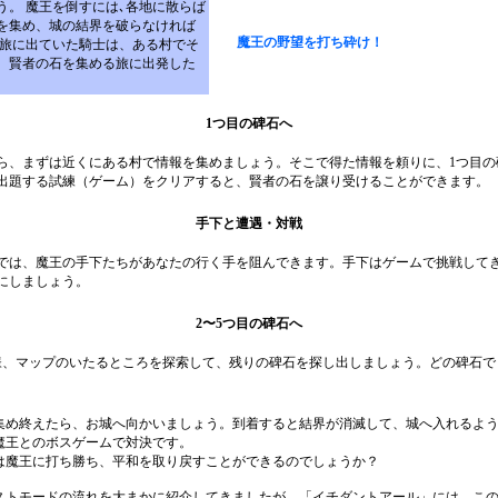
う。 魔王を倒すには､各地に散らば
を集め、城の結界を破らなければ
魔王の野望を打ち砕け！
 旅に出ていた騎士は、ある村でそ
、賢者の石を集める旅に出発した
1つ目の碑石へ
ら、まずは近くにある村で情報を集めましょう。そこで得た情報を頼りに、1つ目の
出題する試練（ゲーム）をクリアすると、賢者の石を譲り受けることができます。
手下と遭遇・対戦
では、魔王の手下たちがあなたの行く手を阻んできます。手下はゲームで挑戦して
にしましょう。
2〜5つ目の碑石へ
様、マップのいたるところを探索して、残りの碑石を探し出しましょう。どの碑石で
。
集め終えたら、お城へ向かいましょう。到着すると結界が消滅して、城へ入れるよ
魔王とのボスゲームで対決です。
は魔王に打ち勝ち、平和を取り戻すことができるのでしょうか？
ストモードの流れを大まかに紹介してきましたが、「イチダントアール」には、こ