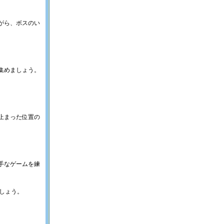
がら、ボスのい
集めましょう。
止まった位置の
手なゲームを練
しょう。