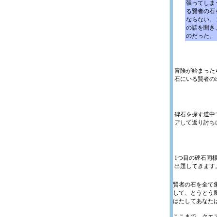
張ってしま
る賢者の石
ならない。
の話を聞き
のだった。
冒険が始まった
石にいる賢者の
碑石を探す道中
アして返り討ち
1つ目の碑石同
出題してきます
賢者の石を全て
して、とうとう
はたしてあなた
ここまで、クエ