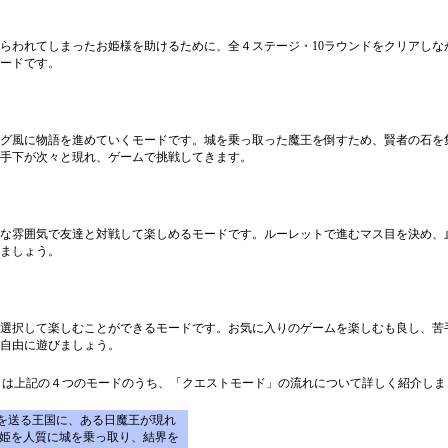
らわれてしまったお姫様を助けるために、全４ステージ・10ラウンドをクリアしな
ードです。
グ風に物語を進めていくモードです。城を乗っ取った魔王を倒すため、賢者の石を
手下が次々と現れ、ゲームで挑戦してきます。
な雰囲気で友達と対戦して楽しめるモードです。ルーレットで進むマス目を決め、
ましょう。
選択して楽しむことができるモードです。お気に入りのゲームを楽しむも良し、苦
自由に遊びましょう。
らは上記の４つのモードのうち、「クエストモード」の流れについて詳しく紹介しま
を送る王国に、ある日魔王が現れ
は姫を人質に城を乗っ取り、結界を