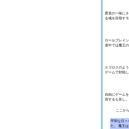
悪党の一味にさ
る城を目指すモ
ロールプレイン
道中では魔王の
スゴロクのよう
ゲームで対戦し
自由にゲームを
習するも良し。
ここか
平和な日々
た。 魔王