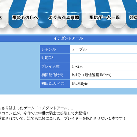
イチダントアール
ジャンル
テーブル
対応OS
プレイ人数
1〜2人
初回配信時間
約1分（通信速度1Mbps）
初回DLサイズ
約5MByte
っさり詰まったゲーム「イチダントアール」。
ボココンビが、今作では中世の騎士に扮装して大登場！
用意されていて、誰でも気軽に楽しめ、プレイヤーを飽きさせない１本です！