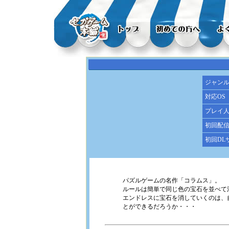
ジャン
対応OS
プレイ
初回配
初回DL
パズルゲームの名作「コラムス」。
ルールは簡単で同じ色の宝石を並べて
エンドレスに宝石を消していくのは、
とができるだろうか・・・