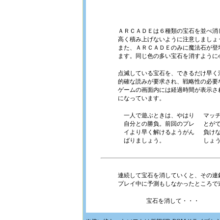
ＡＲＣＡＤＥは６種類の宝石を並べ消
高く積み上げないように注意しましょ
また、ＡＲＣＡＤＥのみに魔法石が登
ます。同じ色の多い宝石を消すように
点滅している宝石を、できるだけ早く
的確な読みが要求され、戦略性の必要
ゲームの画面内には経過時間が表示さ
になっています。
一人で遊ぶときは、やはり
マッ
自分との勝負。前回のプレ
とが
イより早く解けるようがん
負け
ばりましょう。
しょ
連続して宝石を消していくと、その連
プレイ中に予測もしなかったところで
宝石を消して・・・