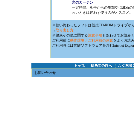
光のカーテン
一定時間、相手からの攻撃や点滅石の
わいときは迷わず使うのがオススメ。
※使い終わったソフトは仮想CD-ROMドライブか
→
取り出し方
※健康その他に関する
注意事項
もあわせてお読み
ご利用前に
動作環境／ご利用前の注意
をよくお読
ご利用時には常駐ソフトウェアを含むInternet E
お問い合わせ