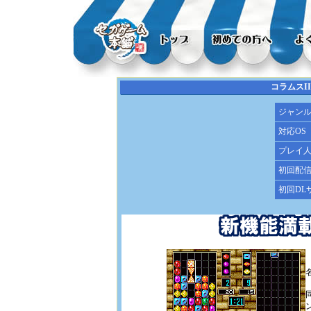
コラムスI
ジャン
対応OS
プレイ
初回配
初回DL