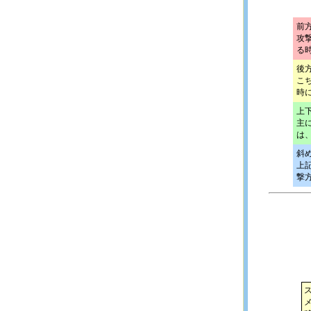
前
攻
る
後
こ
時
上
主
は
斜
上
撃