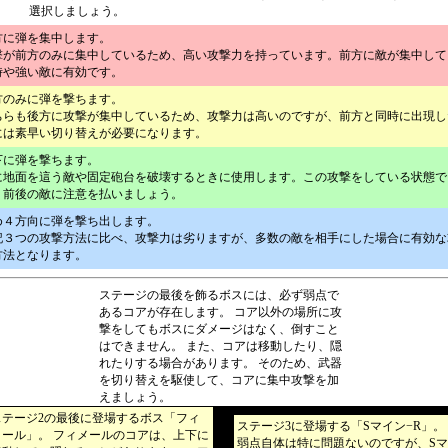
選択しましょう。
方に弾を集中します。
撃が前方のみに集中しているため、高い攻撃力を持っています。前方に敵が集中して
時や強い敵に有効です。
方のみに弾を撃ちます。
ちらも後方に攻撃が集中しているため、攻撃力は高いのですが、前方と同時に出現し
には素早い切り替えが必要になります。
下に弾を撃ちます。
に地面を這う敵や固定砲台を破壊するときに使用します。この攻撃をしている状態で
、前後の敵に注意を払いましょう。
め４方向に弾を撃ち出します。
記３つの攻撃方法に比べ、攻撃力は劣りますが、多数の敵を相手にした場合に有効な
方法となります。
ステージの最後を飾るボスには、必ず弱点で
あるコアが存在します。 コア以外の場所に攻
撃をしてもボスにダメージはなく、倒すこと
はできません。 また、コアは移動したり、隠
れたりする場合があります。 そのため、武器
を切り替えを駆使して、コアに集中攻撃を加
えましょう。
ステージ2の最後に登場するボス「フィ
ステージ3に登場する「Sマイン−R」。
メール」。 フィメールのコアは、上下に
弱点自体は特に問題ないのですが、Sマ