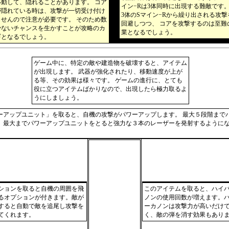
移動して、隠れることがあります。 コア
イン−Rは3体同時に出現する難敵です
が隠れている時は、攻撃が一切受け付け
3体のSマイン−Rから繰り出される攻撃
ませんので注意が必要です。 そのため数
回避しつつ、 コアを攻撃するのは至難
少ないチャンスを生かすことが攻略のカ
業となるでしょう。
ギとなるでしょう。
ゲーム中に、特定の敵や建造物を破壊すると、アイテム
が出現します。 武器が強化されたり、移動速度が上が
る等、その効果は様々です。 ゲームの進行に、とても
役に立つアイテムばかりなので、出現したら極力取るよ
うにしましょう。
ーアップユニット」を取ると、自機の攻撃がパワーアップします。 最大５段階まで
、最大までパワーアップユニットをとると強力な３本のレーザーを発射するように
ションを取ると自機の周囲を飛
このアイテムを取ると、ハイ
るオプションが付きます。敵が
ノンの使用回数が増えます。
すると自動で敵を追尾し攻撃を
ーカノンは攻撃力が高いだけ
てくれます。
く、敵の弾を消す効果もあり