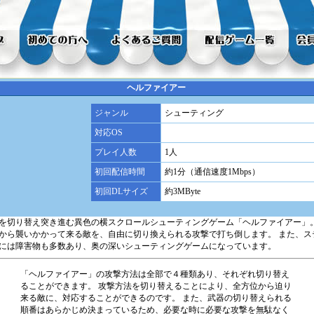
ヘルファイアー
ジャンル
シューティング
対応OS
プレイ人数
1人
初回配信時間
約1分（通信速度1Mbps）
初回DLサイズ
約3MByte
を切り替え突き進む異色の横スクロールシューティングゲーム「ヘルファイアー」。
から襲いかかって来る敵を、自由に切り換えられる攻撃で打ち倒します。 また、ス
には障害物も多数あり、奥の深いシューティングゲームになっています。
「ヘルファイアー」の攻撃方法は全部で４種類あり、それぞれ切り替え
ることができます。 攻撃方法を切り替えることにより、全方位から迫り
来る敵に、対応することができるのです。 また、武器の切り替えられる
順番はあらかじめ決まっているため、必要な時に必要な攻撃を無駄なく