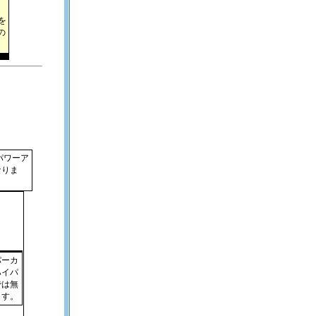
。
を
の
パワーア
なりま
パーカ
ハイパ
では無
ます。