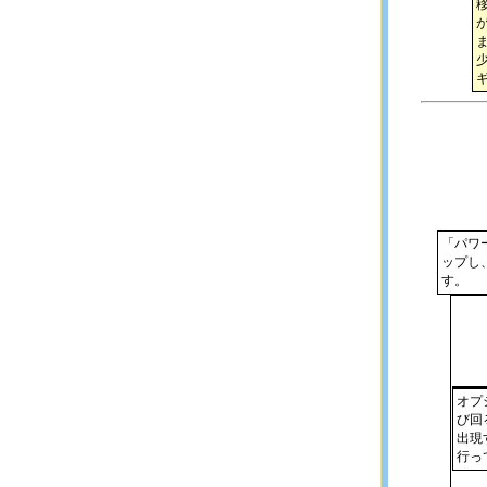
「パワ
ップし
す。
オプ
び回
出現
行っ