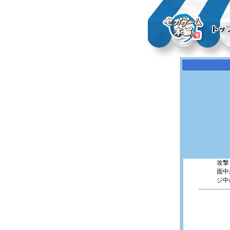
攻撃
面中
ジ中