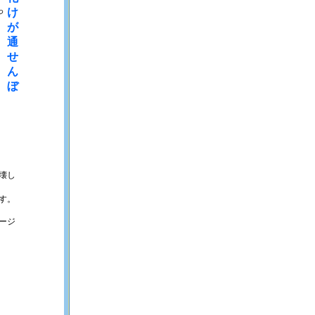
っ
け
が
通
せ
ん
ぼ
壊し
す。
ージ