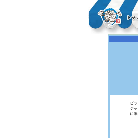
ピラ
ジャ
に眠