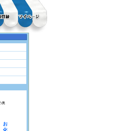
の奥
お
化