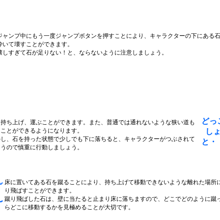
ジャンプ中にもう一度ジャンプボタンを押すことにより、キャラクターの下にある
砕いて壊すことができます。
壊しすぎて石が足りない！と、ならないように注意しましょう。
どっ
を持ち上げ、運ぶことができます。また、普通では通れないような狭い道も
ることができるようになります。
し
かし、石を持った状態で少しでも下に落ちると、キャラクターがつぶされて
と・
まうので慎重に行動しましょう。
ん
床に置いてある石を蹴ることにより、持ち上げて移動できないような離れた場所
り飛ばすことができます。
蹴り飛ばした石は、壁に当たると止まり床に落ちますので、どこでどのように蹴
〜
らどこに移動するかを見極めることが大切です。