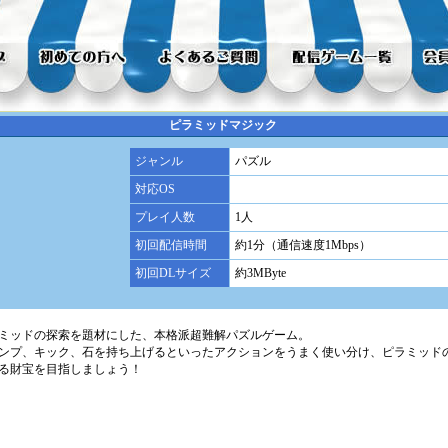
ピラミッドマジック
ジャンル
パズル
対応OS
プレイ人数
1人
初回配信時間
約1分（通信速度1Mbps）
初回DLサイズ
約3MByte
ミッドの探索を題材にした、本格派超難解パズルゲーム。
ンプ、キック、石を持ち上げるといったアクションをうまく使い分け、ピラミッド
る財宝を目指しましょう！