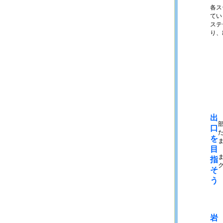
各ス
てい
ステ
り、
出
口
を
目
指
そ
う
岩