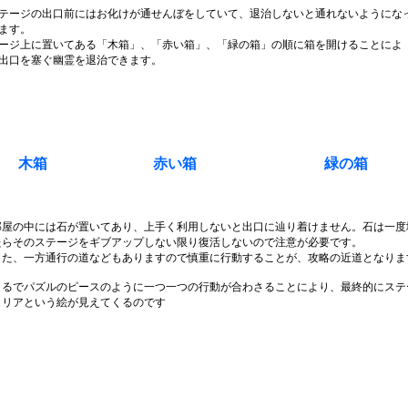
テージの出口前にはお化けが通せんぼをしていて、退治しないと通れないようにな
ます。
ージ上に置いてある「木箱」、「赤い箱」、「緑の箱」の順に箱を開けることによ
出口を塞ぐ幽霊を退治できます。
木箱
赤い箱
緑の箱
部屋の中には石が置いてあり、上手く利用しないと出口に辿り着けません。石は一度
たらそのステージをギブアップしない限り復活しないので注意が必要です。
また、一方通行の道などもありますので慎重に行動することが、攻略の近道となりま
まるでパズルのピースのように一つ一つの行動が合わさることにより、最終的にステ
クリアという絵が見えてくるのです