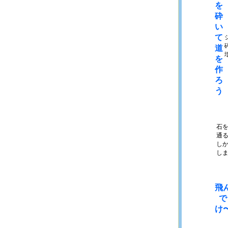
を
砕
い
て
道
を
作
ろ
う
石
通
し
し
飛
で
け