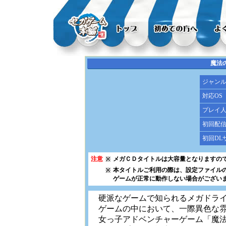
魔法
ジャン
対応OS
プレイ
初回配
初回DL
注意
メガＣＤタイトルは大容量となりますの
※
本タイトルご利用の際は、設定ファイル
※
ゲームが正常に動作しない場合がござい
硬派なゲームで知られるメガドライ
ゲームの中において、一際異色な
女っ子アドベンチャーゲーム「魔