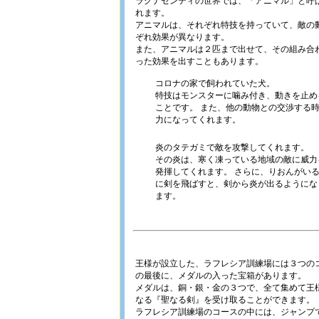
ラグナセンティの世界では、「アニマル」と呼
れます。
アニマルは、それぞれ特技を持っていて、敵の
ぞれ効果が異なります。
また、アニマルは２匹まで出せて、その組み合
った効果を出すこともあります。
コロナの家で飼われていた犬。
特技はモンスターに噛み付き、動きを止め
ことです。 また、他の動物との交渉する
力になってくれます。
炎のタテガミで敵を攻撃してくれます。
その炎は、寒く凍っている地域の敵に威力
発揮してくれます。 さらに、りおんがい
に剣を飛ばすと、剣から炎が出るようにな
ます。
王様が設立した、ラフレシア訓練場には３つの
の最後に、メダルの入った宝箱があります。
メダルは、銅・銀・金の３つで、全て集めて王
なる『聖なる剣』を受け取ることができます。
ラフレシア訓練場のコースの中には、ジャンプ