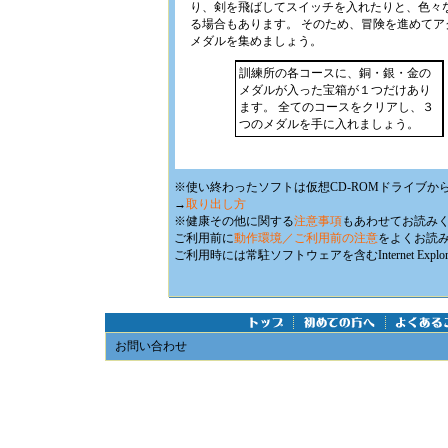
り、剣を飛ばしてスイッチを入れたりと、色々
る場合もあります。 そのため、冒険を進めてア
メダルを集めましょう。
訓練所の各コースに、銅・銀・金の
メダルが入った宝箱が１つだけあり
ます。 全てのコースをクリアし、３
つのメダルを手に入れましょう。
※使い終わったソフトは仮想CD-ROMドライブか
→
取り出し方
※健康その他に関する
注意事項
もあわせてお読み
ご利用前に
動作環境／ご利用前の注意
をよくお読
ご利用時には常駐ソフトウェアを含むInternet E
お問い合わせ