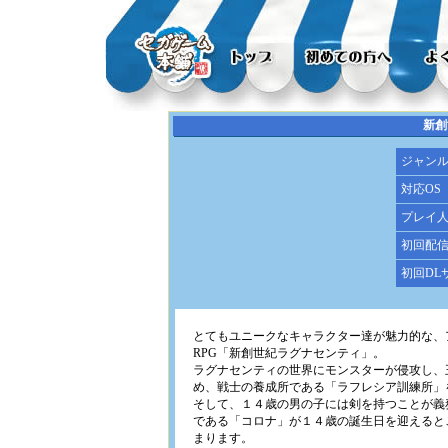
新創
ジャン
対応OS
プレイ
初回配
初回DL
とてもユニークなキャラクター達が魅力的な、
RPG「新創世紀ラグナセンティ」。
ラグナセンティの世界にモンスターが侵攻し、
め、戦士の養成所である「ラフレシア訓練所」
そして、１４歳の男の子には剣を持つことが義
である「コロナ」が１４歳の誕生日を迎えると
まります。