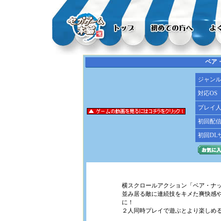
ベア
ジャン
対応OS
プレイ
初回配
初回DL
横スクロールアクション「ベア・ナ
並み居る敵に連続技をキメた爽快感や
に！
２人同時プレイで遊ぶとより楽しめ