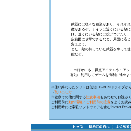
武器には様々な種類があり、それぞれ
徴があるぞ。ナイフは近くにいる敵に
け、遠くにいる敵には投げつけたり、
広範囲に攻撃できるなど、局面に応じ
変えよう。
また、敵の持っていた武器を奪って使
能だぞ。
このほかにも、得点アイテムや１アッ
有効に利用してゲームを有利に進めよ
※使い終わったソフトは仮想CD-ROMドライブか
→
取り出し方
※健康その他に関する
注意事項
もあわせてお読み
ご利用前に
動作環境／ご利用前の注意
をよくお読
ご利用時には常駐ソフトウェアを含むInternet E