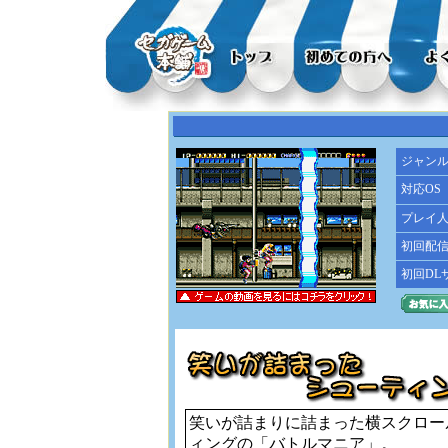
ジャン
対応OS
プレイ
初回配
初回DL
笑いが詰まりに詰まった横スクロー
ィングの「バトルマニア」。