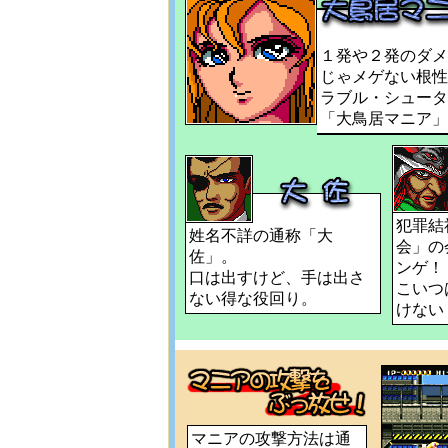
１発や２発のダメ
じゃメゲない根性
ラブル・シュータ
「大鳥居マニア」
犯罪結
姓名不詳の通称「大
会」の
佐」。
ンゲ！
口は出すけど、手は出さ
こいつ
ない得な役回り。
けない
マニアの攻撃方法は通