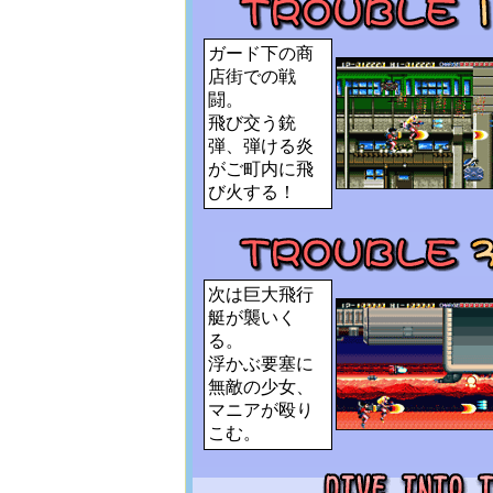
ガード下の商
店街での戦
闘。
飛び交う銃
弾、弾ける炎
がご町内に飛
び火する！
次は巨大飛行
艇が襲いく
る。
浮かぶ要塞に
無敵の少女、
マニアが殴り
こむ。