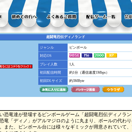
超闘竜烈伝ディノランド
ジャンル
ピンボール
対応OS
プレイ人数
1人
初回配信時間
約1分（通信速度1Mbps）
初回DLサイズ
約3MByte
い恐竜達が登場するピンボールゲーム「超闘竜烈伝ディノラン
恐竜「ディノ」がアルマジロのように丸まり、ボールの代わり
。また、ピンボール台には様々なギミックが用意されていて、