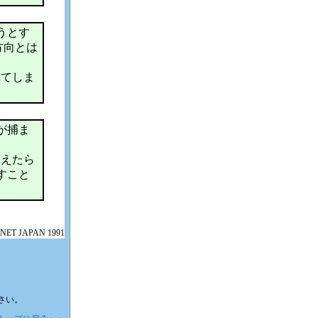
うとす
方向とは
れてしま
が捕ま
こえたら
すこと
ENET JAPAN 1991
ださい。