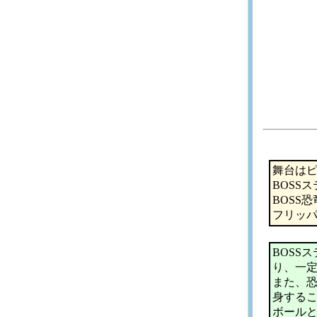
舞台はピ
BOSS
BOSS
フリッパ
BOSS
り、一
また、
身する
ボールと