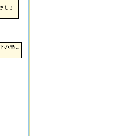
ましょ
下の層に