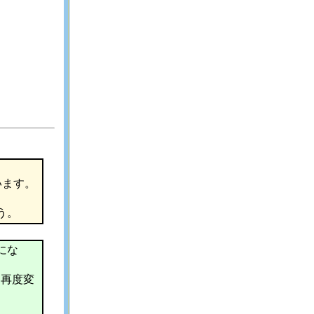
います。
う。
にな
、再度変