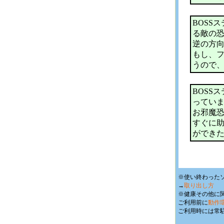
BOSS
る敵の恐
逆の方
もし、
うので
BOSS
ってい
お邪魔
すぐに助
ができ
※使い終わったソ
→
取り出し方
※健康その他に
ご利用前に
動作
ご利用時には常駐ソ