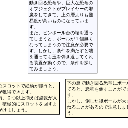
動き回る恐竜や、巨大な恐竜の
オブジェクトがプレイヤーの邪
魔をしてきて、上の層よりも難
易度が高いものになっていま
す。
また、ピンボール台の端を通っ
てしまうと、ボールが１個無く
なってしまうので注意が必要で
す。しかし、条件を満たすと端
を通っても玉を弾き返してくれ
る装置が動くので、条件を探し
てみましょう。
下の層で動き回る恐竜にボー
のスロットで絵柄が揃うと、
てると、恐竜を倒すことがで
が獲得できます。
す。
内、２つ以上揃えば点数が入
しかし、倒した後ボールが大
、積極的にスロットを回すよ
ねることがあるので注意しま
がけましょう。
う。