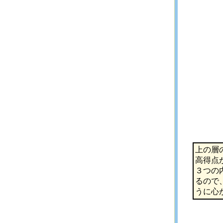
上の層
高得点
３つの
るので
うに心