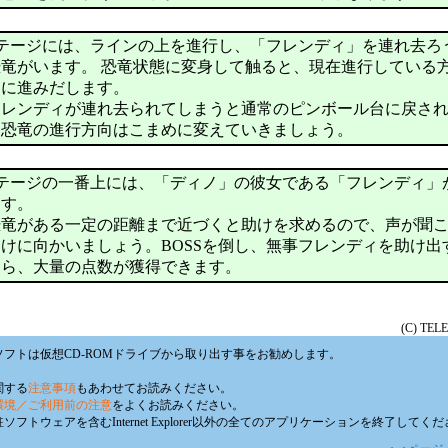
ステージには、ラインの上を進行し、「フレンディ」を連れ去ろ
竜がいます。 恐竜状態に変身して触ると、現在進行している
向に進みだします。
フレンディが連れ去られてしまうと通常のピンボール台に戻さ
、恐竜の進行方向はこまめに変えていきましょう。
ステージの一番上には、「ディノ」の彼女である「フレンディ」
ます。
恐竜がある一定の距離まで近づくと助けを求めるので、声が聞
けに向かいましょう。BOSSを倒し、無事フレンディを助け出
たら、大量の点数が獲得できます。
(C) TEL
フトは仮想CD-ROMドライブから取り出す事をお勧めします。
関する
注意事項
もあわせてお読みください。
環境／ご利用前の注意
をよくお読みください。
フトウェアを含むInternet Explorer以外の全てのアプリケーションを終了してく