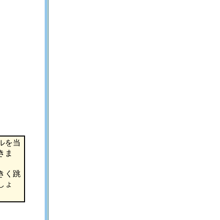
ルを当
きま
きく跳
しょ