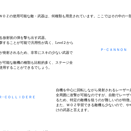
ＷＯＺの使用可能な敵・武器は、何種類も用意されています。ここではその中の一
る放射状の弾を撃ち出す武器。
撃することが可能で汎用性が高く、Level２から
Ｐ−ＣＡＮＮＯＮ
が発射されるため、非常にスキの少ない武器で
が可能な敵機の種類も比較的多く、ステージ全
使用することができるでしょう。
自機を中心に回転しながら発射されるレーザー
全周囲に攻撃が可能なのですが、自動でレーザ
Ｒ−ＣＯＬＬＩＤＥＲＥ
るため、特定の敵機を狙うのが難しいのが特徴
また、ＷＯＺ学習できる敵機も少ないので、や
けの武器と言えます。