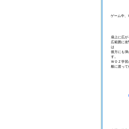
ゲーム中、
扇上に広が
広範囲に攻
は
後方にも弾
す。
ＷＯＺ学習
般に渡って