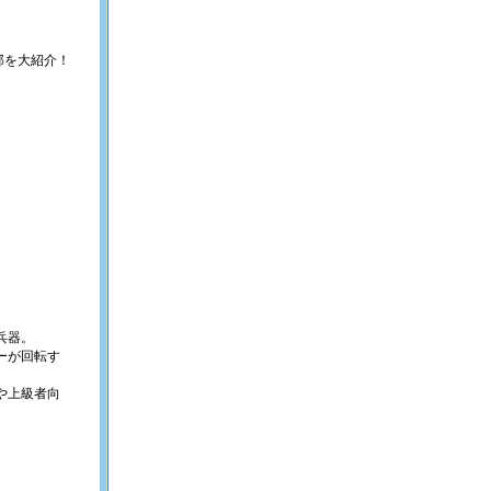
部を大紹介！
兵器。
ーが回転す
。
や上級者向