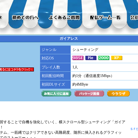
ガイアレス
ジャンル
シューティング
対応OS
プレイ人数
1人
初回配信時間
約1分（通信速度1Mbps）
初回DLサイズ
約4MByte
習することで自機を強化していく、横スクロール型シューティング「ガイア
！
ＳＦ
テム、一筋縄ではクリアできない高難易度、随所に挿入されるグラフィッ
てのストーリー・・・