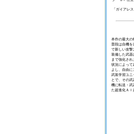
「ガイアレス
本作の最大の
普段は自機を
で新しい攻撃
装備した武器
まで強化され
状況によって
よし、自由に
武装学習ユニ
とで、その武
機に転送・武
た超進化ＡＩ