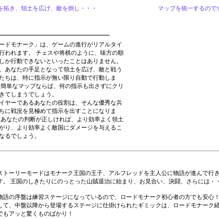
を拓き、領土を広げ、敵を倒し・・・
マップを統一するので
ードモナーク」は、ゲームの進行がリアルタイ
行われます。 チェスや将棋のように、味方の順
しか行動できないといったことはありません。
、あなたの手足となって領土を広げ、敵と戦う
たちは、特に指示が無い限り自動で行動しま
 簡単なマップならば、何の指示も出さずにクリ
きてしまうでしょう。
イヤーであるあなたの役割は、そんな優秀な兵
ちに戦況を見極めて指示を出すことになりま
 あなたの判断が正しければ、より効率よく領土
がり、より効率よく敵国にダメージを与えるこ
なるでしょう。
ストーリーモードはモナーク王国の王子、アルフレッドを主人公に物語が進んで行
す。 王国のしきたりにのっとった山賊退治に始まり、お見合い、決闘、さらには・
物語の序盤は練習ステージになっているので、ロードモナーク初心者の方でも安心！
して、中盤以降から登場するステージに仕掛けられたギミックは、ロードモナーク
でもアッと驚くものばかり！