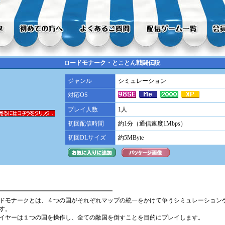
ロードモナーク・とことん戦闘伝説
ジャンル
シミュレーション
対応OS
プレイ人数
1人
初回配信時間
約1分（通信速度1Mbps）
初回DLサイズ
約5MByte
ドモナークとは、４つの国がそれぞれマップの統一をかけて争うシミュレーション
す。
イヤーは１つの国を操作し、全ての敵国を倒すことを目的にプレイします。