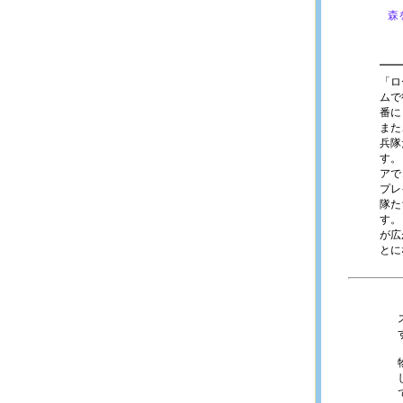
森
「ロ
ムで
番に
また
兵隊
す。
アで
プレ
隊た
す。
が広
とに