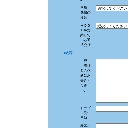
回線・
機器の
種類
ＡＤＳ
Ｌを契
約して
いる通
信会社
■内容
内容
（詳細
を具体
的にお
書きく
ださ
い）
トラブ
ル発生
日時
表示さ