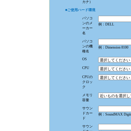
カナ）
■ご使用ハード環境
パソコ
ンのメ
例：DELL
ーカー
名
パソコ
ンの機
例：Dimension 8100
種名
OS
CPU
CPUの
クロッ
ク
メモリ
容量
サウン
ドカー
例：SoundMAX Digita
ド
サウン