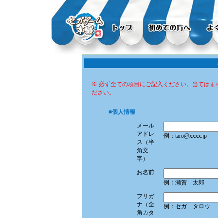
※ 必ず全ての項目にご記入ください。当てはま
ださい。
■個人情報
メール
アドレ
例：
taro@xxxx.jp
ス（半
角文
字）
お名前
例：瀬賀 太郎
フリガ
ナ（全
例：セガ タロウ
角カタ