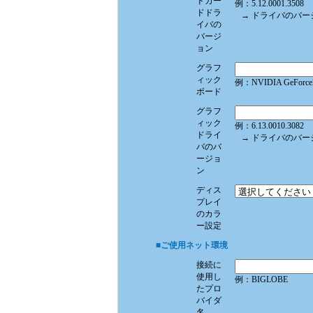
ドカー
例：5.12.0001.3508
ドドラ
→ ドライバのバー
イバの
バージ
ョン
グラフ
ィック
例：NVIDIA GeForce
ボード
グラフ
ィック
例：6.13.0010.3082
ドライ
→ ドライバのバー
バのバ
ージョ
ン
ディス
プレイ
のカラ
ー設定
■ご使用ネット環境
接続に
使用し
例：BIGLOBE
たプロ
バイダ
名