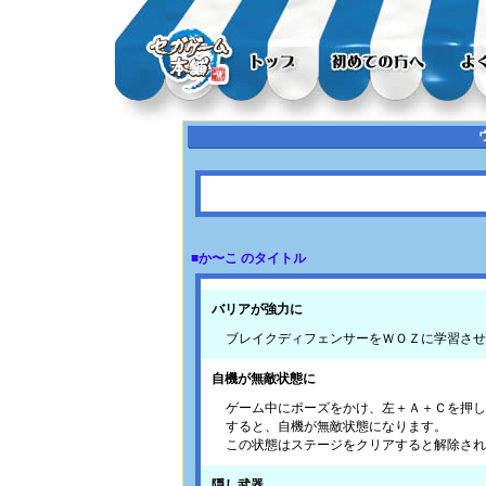
■か〜こ のタイトル
バリアが強力に
ブレイクディフェンサーをＷＯＺに学習させ
自機が無敵状態に
ゲーム中にポーズをかけ、左＋Ａ＋Ｃを押し
すると、自機が無敵状態になります。
この状態はステージをクリアすると解除され
隠し武器