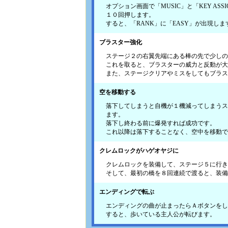
オプション画面で「MUSIC」と「KEY A
１０回押します。
すると、「RANK」に「EASY」が出現しま
ブラスター強化
ステージ２の右翼先端にある棒の先で少しの
これを取ると、ブラスターの威力と反動が大
また、ステージクリアやミスをしてもブラス
空を移動する
落下してしまうと自機が１機減ってしまうス
ます。
落下し終わる前に爆発すれば成功です。
これ以降は落下することなく、空中を移動で
クレムロックがハゲオヤジに
クレムロックを装備して、ステージ５に行き
そして、最初の橋を８回連続で渡ると、装備
エンディングで転ぶ
エンディングの曲が止まったらＡボタンをし
すると、歩いている主人公が転びます。