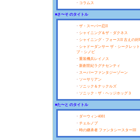
･
コラムス
■さ〜そ のタイトル
･
ザ・スーパー忍II
･
シャイニング＆ザ・ダクネス
･
シャイニング・フォースII 古えの封
･
シャドーダンサー ザ・シークレッ
ブ・シノビ
･
重装機兵レイノス
･
新創世紀ラグナセンティ
･
スーパーファンタジーゾーン
･
ソーサリアン
･
ソニック＆ナックルズ
･
ソニック・ザ・ヘッジホッグ３
■た〜と のタイトル
･
ダーウィン4081
･
チェルノブ
･
時の継承者 ファンタシースターIII