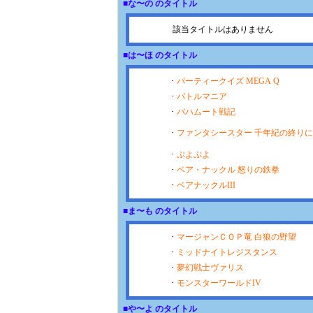
■な〜の のタイトル
該当タイトルはありません
■は〜ほ のタイトル
･
パーティークイズ MEGA Q
･
バトルマニア
･
バハムート戦記
･
ファンタシースター 千年紀の終りに
･
ぷよぷよ
･
ベア・ナックル 怒りの鉄拳
･
ベアナックルIII
■ま〜も のタイトル
･
マージャンＣＯＰ竜 白狼の野望
･
ミッドナイトレジスタンス
･
夢幻戦士ヴァリス
･
モンスターワールドIV
■や〜よ のタイトル