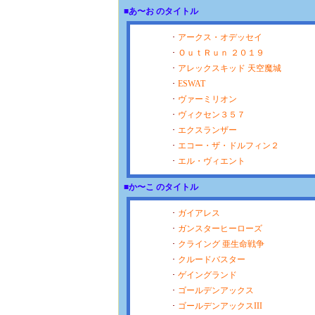
■あ〜お のタイトル
･
アークス・オデッセイ
･
ＯｕｔＲｕｎ ２０１９
･
アレックスキッド 天空魔城
･
ESWAT
･
ヴァーミリオン
･
ヴィクセン３５７
･
エクスランザー
･
エコー・ザ・ドルフィン２
･
エル・ヴィエント
■か〜こ のタイトル
･
ガイアレス
･
ガンスターヒーローズ
･
クライング 亜生命戦争
･
クルードバスター
･
ゲイングランド
･
ゴールデンアックス
･
ゴールデンアックスIII