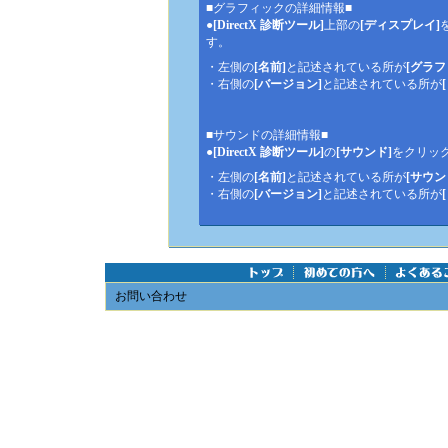
■グラフィックの詳細情報■
●
[DirectX 診断ツール]
上部の
[ディスプレイ]
す。
・左側の
[名前]
と記述されている所が
[グラ
・右側の
[バージョン]
と記述されている所が
■サウンドの詳細情報■
●
[DirectX 診断ツール]
の
[サウンド]
をクリッ
・左側の
[名前]
と記述されている所が
[サウン
・右側の
[バージョン]
と記述されている所が
お問い合わせ