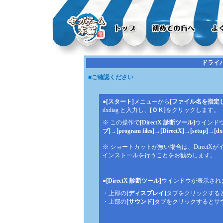
ドライ
■ご確認ください
●
[スタート]
メニューから
[ファイル名を指定
dxdiag と入力し、
[ＯＫ]
をクリックします。
※ この操作で
[DirectX 診断ツール]
ウインド
ブ]
→
[program files]
→
[DirectX]
→
[setup]
→
[dx
※ ショートカットが無い場合は、DirectX
インストールを行うことをお勧めします。
●
[DirectX 診断ツール]
ウインドウが表示され
・上部の
[ディスプレイ]
タブをクリックする
・上部の
[サウンド]
タブをクリックするとサ