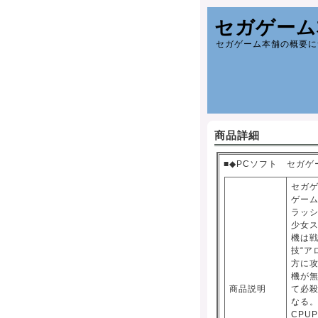
セガゲーム
セガゲーム本舗の概要に
商品詳細
■◆PCソフト セガ
セガ
ゲー
ラッ
少女
機は
技“ア
方に
機が無
商品説明
て必
なる。 
CPUP