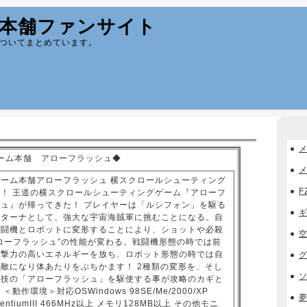
本舗ファンサイト
ついてまとめています。
メ
ゲーム本舗 アローフラッシュ◆
ゲーム本舗アローフラッシュ 横スクロールシューティング
F
ム！ 王道の横スクロールシューティングゲーム『アローフ
シュ』が帰ってきた！ プレイヤーは「ルシフォン」を駆る
スターナとして、強大な宇宙海賊軍に挑むことになる。自
戦闘機とロボットに変形することにより、ショットや必殺
ローフラッシュ”の性能が変わる。戦闘機形態の時では前
攻撃力の高いエネルギーを放ち、ロボット形態の時では自
敵になり体あたりをぶちかます！ 2種類の変形を、そし
殺技の「アローフラッシュ」を駆使する事が攻略のカギと
＜動作環境＞対応OSWindows 98SE/Me/2000/XP
entiumIII 466MHz以上 メモリ128MB以上 その他モニ