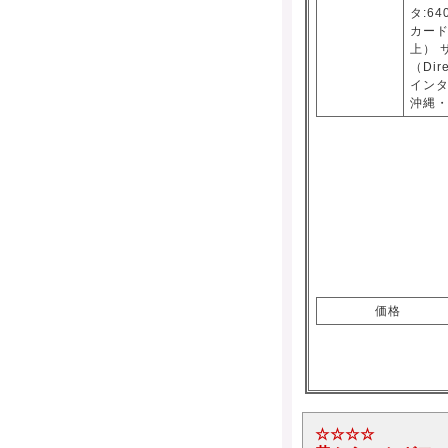
タ:6
カード:
上） 
（Di
インタ
沖縄・
価格
☆☆☆☆