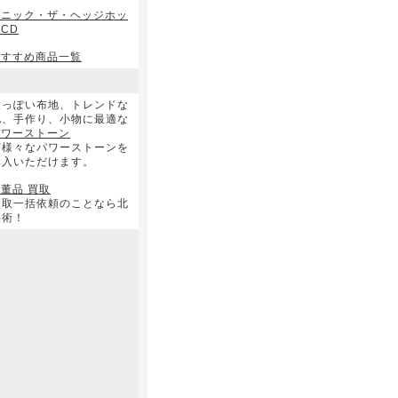
ソニック・ザ・ヘッジホッ
CD
おすすめ商品一覧
人っぽい布地、トレンドな
地、手作り、小物に最適な
パワーストーン
ど様々なパワーストーンを
購入いただけます。
董品 買取
買取一括依頼のことなら北
美術！