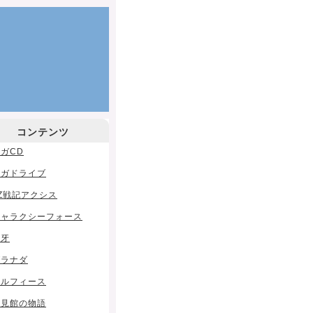
コンテンツ
ガCD
メガドライブ
Z戦記アクシス
ギャラクシーフォース
空牙
グラナダ
ソルフィース
夢見館の物語