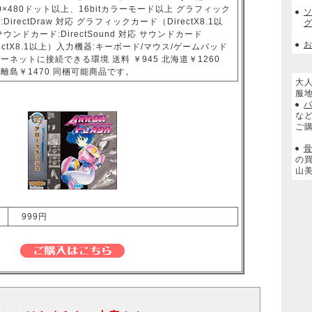
40×480ドット以上、16bitカラーモード以上 グラフィック
DirectDraw 対応 グラフィックカード（DirectX8.1以
グ
サウンドカード:DirectSound 対応 サウンドカード
rectX8.1以上）入力機器:キーボード/マウス/ゲームパッド
ーネットに接続できる環境 送料 ￥945 北海道￥1260
離島￥1470 同梱可能商品です。
大
服
な
ご
骨
の
山
999円