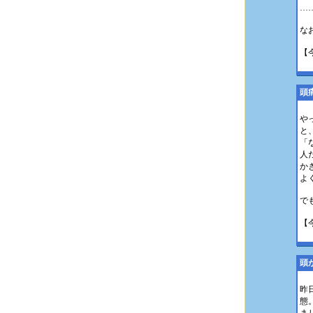
…
な
【
頭
や
と
「
人
か
よ
で
【
頭
昨
態