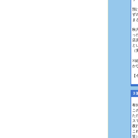
預
ず
ま
秋
っ
店
と
（
※
か
【
３
有
こ
た
ス
夜
こ
笑