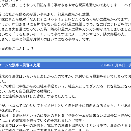
じやばいっす！
んな私には、こうやって日記を書く事がささやかな現実逃避なのであります……ハ
近は会社から帰るのが遅い事もあり、部屋も散らかし放題。
か家にきたら絶対「なんじゃこりゃぁ！」と叫びたくなるくらいに散らかってます
いうか、昨日あまりにも片付かない自分の部屋に絶望しつつ、なにげにテレビを付
たまたま大音量になっていた為、隣の部屋の人に壁をガンガン叩かれてしまいまし
違いなく「うるせさいぞー！」って事ですよねぇ……スンマセン、隣の部屋の人。
てさて、仕事と部屋が片付くのはいつになる事やら、です。
今日の晩ごはん】→ ？
ヤーンな漢字＝風邪＋充電
2004年11月16日（
週末の３連休はいろいろと楽しかったのですが、気付いたら風邪を引いてしまって
した。
かげで昨日は午後からの出社＆早退という、社会人としてダメだろ！的な状況とな
まい、かなり自己嫌悪する結果に。
当にご迷惑をおかけした皆様、すみませんでした。
すが、ヘコんでばかりいてもダメだ！という自分勝手に前向きな考えから、とりあ
連休の話でも。
は秋月、３連休だというのに愛用のＰＨＳ（携帯ゲームが出来ない点以外に不満が
で……）の充電器を持っていくのを忘れました（苦笑）
のままではメールへの返信も、電話での連絡も出来ない！という事で、最寄のＰＨ
ービス拠点に持っていって充電させてもらう事にしました。