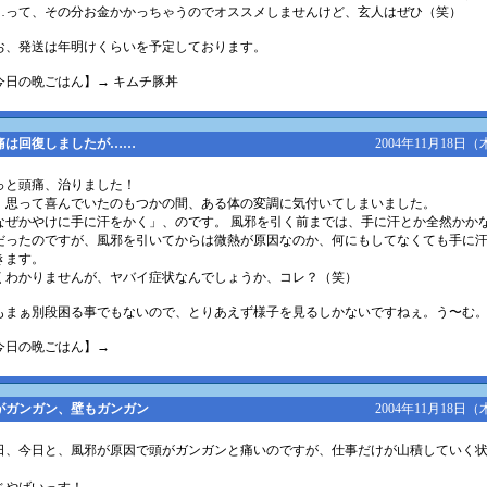
…って、その分お金かかっちゃうのでオススメしませんけど、玄人はぜひ（笑）
お、発送は年明けくらいを予定しております。
今日の晩ごはん】→ キムチ豚丼
痛は回復しましたが……
2004年11月18日（
っと頭痛、治りました！
、思って喜んでいたのもつかの間、ある体の変調に気付いてしまいました。
なぜかやけに手に汗をかく」、のです。 風邪を引く前までは、手に汗とか全然かか
だったのですが、風邪を引いてからは微熱が原因なのか、何にもしてなくても手に
きます。
くわかりませんが、ヤバイ症状なんでしょうか、コレ？（笑）
もまぁ別段困る事でもないので、とりあえず様子を見るしかないですねぇ。う〜む
今日の晩ごはん】→
がガンガン、壁もガンガン
2004年11月18日（
日、今日と、風邪が原因で頭がガンガンと痛いのですが、仕事だけが山積していく
。