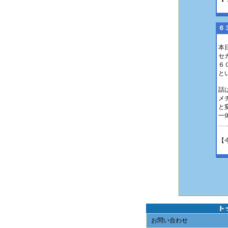
６
本
セ
６
と
話
メ
と
一
…
【
お問い合わせ