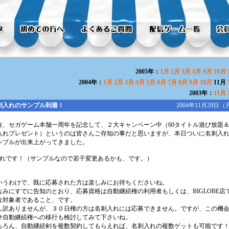
2005年：
1月
2月
3月
4月
9月
10月
2004年：
1月
2月
3月
4月
5月
6月
7月
8月
9月
10月
11月
2003年：
11月
刺入れのサンプル到着！
2004年11月29日（
在、セガゲーム本舗一周年を記念して、２大キャンペーン中（60タイトル遊び放題
入れプレゼント）というのは皆さんご存知の事だと思いますが、本日ついに名刺入
ンプルが出来上がってきました。
これです！（サンプルなので若干変更あるかも、です。）
いうわけで、既に応募された方は楽しみにお待ちくださいね。
なみにすでに告知のとおり、応募資格は自動継続権の利用者もしくは、BIGLOBE店
金対象者であること、です。
し訳ありませんが、３０日権の方は名刺入れには応募できません。ですが、この機
ひ自動継続権への移行も検討してみて下さいね。
ちろん、自動継続剣を複数契約してもらえれば、名刺入れの複数ゲットも可能です