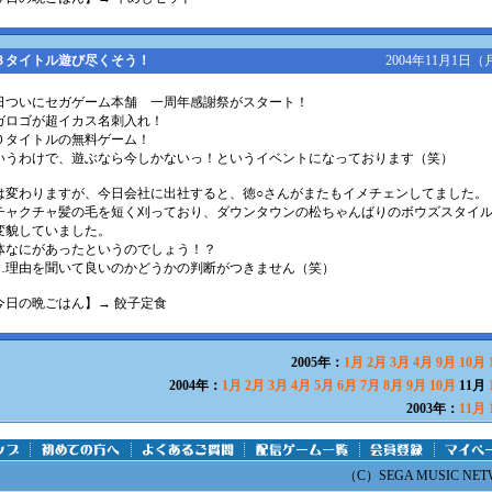
３タイトル遊び尽くそう！
2004年11月1日（
日ついにセガゲーム本舗 一周年感謝祭がスタート！
ガロゴが超イカス名刺入れ！
０タイトルの無料ゲーム！
いうわけで、遊ぶなら今しかないっ！というイベントになっております（笑）
は変わりますが、今日会社に出社すると、徳○さんがまたもイメチェンしてました。
チャクチャ髪の毛を短く刈っており、ダウンタウンの松ちゃんばりのボウズスタイ
変貌していました。
体なにがあったというのでしょう！？
…理由を聞いて良いのかどうかの判断がつきません（笑）
今日の晩ごはん】→ 餃子定食
2005年：
1月
2月
3月
4月
9月
10月
2004年：
1月
2月
3月
4月
5月
6月
7月
8月
9月
10月
11月
2003年：
11月
（C）SEGA MUSIC NETWO