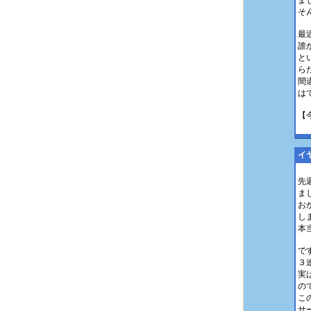
ま
そ
最
誰
と
ら
間
は
【
イ
先
ま
お
し
本
で
３
実
の
こ
サ