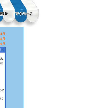
11月
12月
12月
月）
＆名
れの
での
会に
！