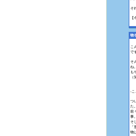
そ
【
物
こ
で
そ
ね
も
（
-
つ
た
前
事
そ
「
物