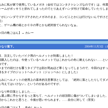
なみに私が家で使用しているメガネ（会社ではコンタクトレンズなのです）は、何
レームがポッキリと折れてしまったのでとりあえずハンダ付けで延命していたりし
。
すがにハンダでゴテゴテされたメガネのまま、コンビニとかには行けないんですけ
笑）
と、ゲーム機の箱とかＣＤの帯とかも絶対捨てられないなぁ。
今日の晩ごはん】→ カレー
きなり落下。
2004年11月3日（
日、注文していたバイク用のヘルメットが到着しました！
回購入したのは、今使っているヘルメットではこれからの冬に耐えられない……と
由です。
今までの頭だけを覆うタイプでは顔が死ぬほど寒くなってしまうので、今回のはす
被るタイプのジェットヘルメット（ジェッペル）にしました）
なみにヘルメットの使用上の基本的注意事項としては、「絶対に落としたりしてダ
を与えてはいけない」というのがあるのですが、
きなり昨日落としました……
ち運ぶ際に手からするっと落ちて、ヘルメットの頭頂部に傷がついてしまいました
初からこれかと思うと、今後が思いやられます。……自分に対して（苦笑）
今日の晩ごはん】→ 牛めしセット