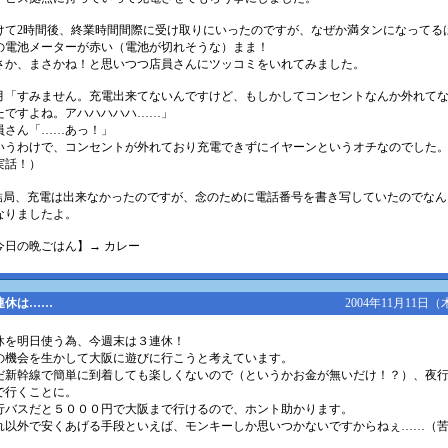
けて2時間後、終業時間間際に受け取りにいったのですが、なぜか満タンになってる
の電池メーターが赤い（電池が切れそうな）まま！
さか、まさかね！と思いつつ店員さんにツッコミをいれてみました。
月「すみません。充電出来てないんですけど、もしかしてコンセントなんか外れて
たですよね。アハハハハハ……」
員さん「……あっ！」
いうわけで、コンセントが外れており充電できずにイヤーンというオチなのでした
実話！）
結局、充電は出来なかったのですが、念のために電話番号を書き写していたのでなん
なりましたよ。
今日の晩ごはん】→ カレー
連休は……
2004年11月11日（
休を明日使う為、今週末は３連休！
の機会を生かして大阪に遊びに行こうと考えています。
だ新幹線で簡単に到着しても楽しくないので（というかお金が無いだけ！？）、夜
で行くことに。
行バスだと５０００円で大阪まで行けるので、ホント助かります。
れ以外で安くあげる手段といえば、モンキーしか思いつかないですからねぇ……（
）