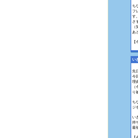
ち
フ
す
さ
（
あ
【
い
先
今
理
（
り
ち
ジ
い
持
最
【