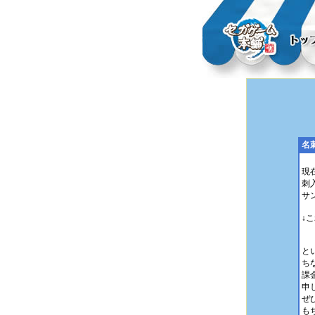
名
現
刺
サ
↓
と
ち
課
申
ぜ
も