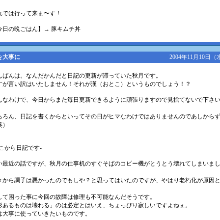
れでは行って来ま〜す！
今日の晩ごはん】→ 豚キムチ丼
を大事に
2004年11月10日（
んばんは。なんだかんだと日記の更新が滞っていた秋月です。
すが言い訳はいたしません！それが漢（おとこ）というものでしょう！？
んなわけで、今日からまた毎日更新できるように頑張りますので見捨てないで下さ
。
ちろん、日記を書くからといってその日がヒマなわけではありませんのであしから
笑）
ここから日記です-
い最近の話ですが、秋月の仕事机のすぐそばのコピー機がとうとう壊れてしまいま
。
々から調子は悪かったのでもしや？と思ってはいたのですが、やはり老朽化が原因
。
して困った事に今回の故障は修理も不可能なんだそうです。
形あるものは壊れる」のは必定とはいえ、ちょっぴり寂しいですよねぇ。
は大事に使っていきたいものです。