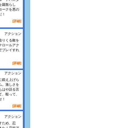
を蹴散らし
ヨークを悪の
だ！
[詳細]
アクション
迫りくる敵を
クロールアク
でプレイすれ
[詳細]
アクション
に鍛え上げら
ム。激しさを
もはや語る言
て、殴って、
せ！
[詳細]
アクション
すため、忍