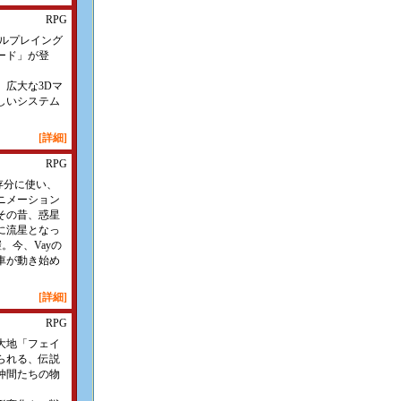
RPG
ールプレイング
ード」が登
、広大な3Dマ
しいシステム
[詳細]
RPG
を存分に使い、
ニメーション
その昔、惑星
に流星となっ
。今、Vayの
車が動き始め
[詳細]
RPG
大地「フェイ
られる、伝説
仲間たちの物