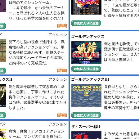
目的のアクションゲーム。
ー」！立ち塞がる敵
「世界で最小、かつ最強のアーミ
て、荒廃したニュー
ー」と呼ばれる２人の主人公を操
組織から解放するの
り、狂った科学の城を叩くのだ！
[詳細]
ド
アクション
ゴールデンアックス
見下ろし型の視点で進行する、戦
剣と魔法を駆使して
略性の高いアクションゲーム。単
薙ぎ倒す正統派横ス
なる移植に終わらず、新規ステー
ションゲーム。２人
ジの追加やハードモードの追加な
ば面白さ無限大！
ど納得のいく完成度だ。
[詳細]
クスII
アクション
ゴールデンアックスIII
剣と魔法を駆使して突き進め！基
３作目となり、さら
本に忠実に、丁寧に作りこまれた
れたアクションゲー
良作アクションゲーム。そういえ
極めた戦いを前に、
ば当時、武藤選手がCMに出てたり
葉は必要無い。斬っ
しました。
魔王の軍勢を打ち倒
[詳細]
ーン
アクション
ザ・スーパー忍II
痛快！爽快！アメコミアクション
よみがえった悪を倒
ゲーム。マンガの世界を舞台に、