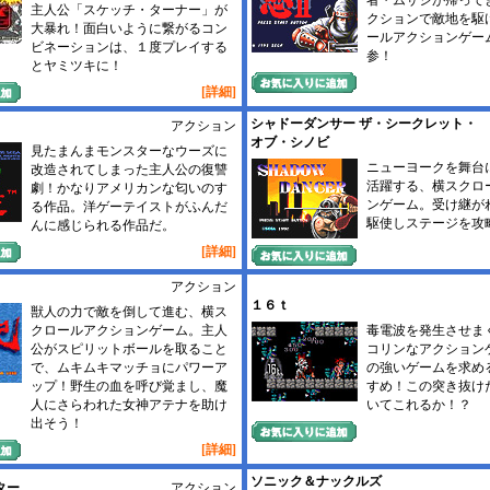
者・ムサシが帰って
主人公「スケッチ・ターナー」が
クションで敵地を駆
大暴れ！面白いように繋がるコン
ールアクションゲー
ビネーションは、１度プレイする
参！
とヤミツキに！
[詳細]
シャドーダンサー ザ・シークレット・
アクション
オブ・シノビ
見たまんまモンスターなウーズに
ニューヨークを舞台
改造されてしまった主人公の復讐
活躍する、横スクロ
劇！かなりアメリカンな匂いのす
ンゲーム。受け継が
る作品。洋ゲーテイストがふんだ
駆使しステージを攻
んに感じられる作品だ。
[詳細]
アクション
１６ｔ
獣人の力で敵を倒して進む、横ス
クロールアクションゲーム。主人
毒電波を発生させま
公がスピリットボールを取ること
コリンなアクション
で、ムキムキマッチョにパワーア
の強いゲームを求め
ップ！野生の血を呼び覚まし、魔
すめ！この突き抜け
人にさらわれた女神アテナを助け
いてこれるか！？
出そう！
[詳細]
ソニック＆ナックルズ
ター
アクション