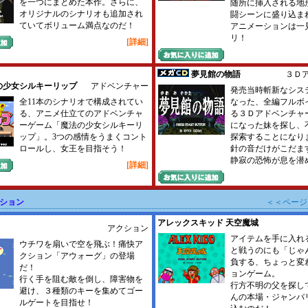
を一つにまとめた本作。さらに、
随所に挿入される地
オリジナルのシナリオも追加され
闘シーンに盛り込ま
ていてボリューム満点なのだ！
アニメーションは一
リ！
[詳細]
夢見館の物語
３Ｄ
の少女シルキーリップ
アドベンチャー
発売当時斬新なシス
全11本のシナリオで構成されてい
なった、全編フルボ
る、アニメ仕立てのアドベンチャ
る３Ｄアドベンチャ
ーゲーム「魔法の少女シルキーリ
になった妹を探し、
ップ」。3つの感情をうまくコント
探索することになり
ロールし、女王を目指そう！
針の音だけがこだま
静寂の恐怖が息を潜
[詳細]
クション
＜＜ページ
アレックスキッド 天空魔城
アクション
アイテムを手に入れ
ウチワを扇いで空を飛ぶ！痛快ア
と戦うのにも「じゃ
クション「アウォーグ」の登場
負する、ちょっと変
だ！
ョンゲーム。
行く手を阻む敵を倒し、障害物を
行方不明の父を探し
避け、３種類のキーを集めてゴー
んの本場・ジャンバ
ルゲートを目指せ！