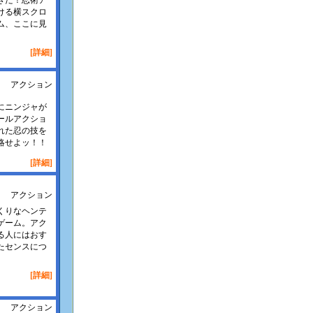
きた！忍術ア
ける横スクロ
ム、ここに見
[詳細]
アクション
にニンジャが
ールアクショ
れた忍の技を
略せよッ！！
[詳細]
アクション
くりなヘンテ
ゲーム。アク
る人にはおす
たセンスにつ
[詳細]
アクション