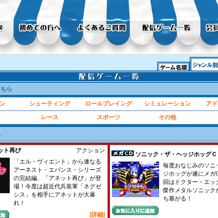
こちら
ン
シューティング
ロールプレイング
シミュレーション
アド
レース
スポーツ
その他
ル
ット再び
アクション
ソニック・ザ・ヘッジホッグＣ
「エル・ヴィエント」から連なる
毎度おなじみのソニッ
アーネスト・エバンス・シリーズ
ジホッグが遂にメガ
の完結編、「アネット再び」が登
回はドクター・エッ
場！今度は超近代兵装軍「ネグゼ
傑作メタルソニック
シス」を相手にアネットが大暴
ち塞がる！
れ！
[詳細]