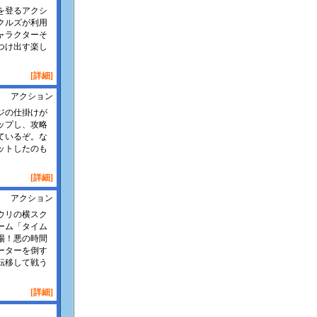
を登るアクシ
クルズが利用
ャラクターそ
つけ出す楽し
[詳細]
アクション
ジの仕掛けが
ップし、攻略
ているぞ。な
ットしたのも
[詳細]
アクション
ウリの横スク
ーム「タイム
場！悪の時間
ーターを倒す
転移して戦う
[詳細]