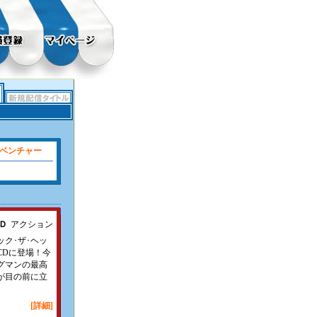
ベンチャー
Ｄ
アクション
ク･ザ･ヘッ
CDに登場！今
グマンの最高
が目の前に立
[詳細]