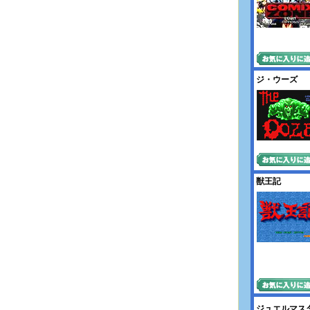
ジ・ウーズ
獣王記
ジュエルマス