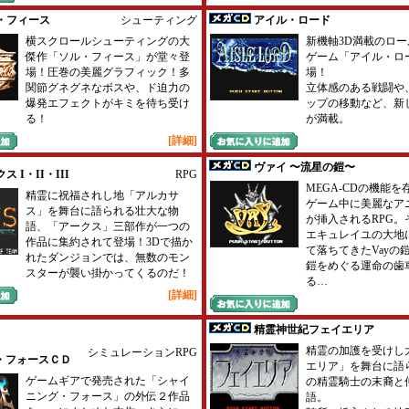
・フィース
シューティング
アイル・ロード
横スクロールシューティングの大
新機軸3D満載のロ
傑作「ソル・フィース」が堂々登
ゲーム「アイル・ロ
場！圧巻の美麗グラフィック！多
場！
関節グネグネなボスや、ド迫力の
立体感のある戦闘や
爆発エフェクトがキミを待ち受け
ップの移動など、新
る！
が満載。
[詳細]
ヴァイ 〜流星の鎧〜
ス I・II・III
RPG
MEGA-CDの機能
精霊に祝福されし地「アルカサ
ゲーム中に美麗なア
ス」を舞台に語られる壮大な物
が挿入されるRPG。
語、「アークス」三部作が一つの
エキュレイユの大地
作品に集約されて登場！3Dで描か
て落ちてきたVayの鎧
れたダンジョンでは、無数のモン
鎧をめぐる運命の歯
スターが襲い掛かってくるのだ！
る…
[詳細]
精霊神世紀フェイエリア
精霊の加護を受けし
シミュレーションRPG
・フォースＣＤ
エリア」を舞台に語
ゲームギアで発売された「シャイ
の精霊騎士の末裔と
ニング・フォース」の外伝２作品
語。