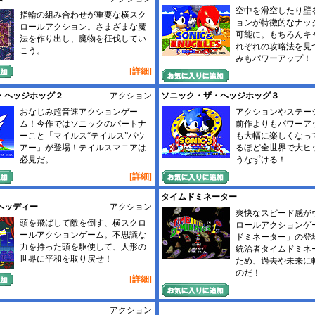
空中を滑空したり壁
指輪の組み合わせが重要な横スク
ョンが特徴的なナッ
ロールアクション。さまざまな魔
可能に。もちろんキ
法を作り出し、魔物を征伐してい
れぞれの攻略法を見
こう。
みもパワーアップ！
[詳細]
・ヘッジホッグ２
アクション
ソニック・ザ・ヘッジホッグ３
おなじみ超音速アクションゲー
アクションやステー
ム！今作ではソニックのパートナ
前作よりもパワーア
ーこと「マイルス“テイルス”パウ
も大幅に楽しくなっ
アー」が登場！テイルスマニアは
るほど全世界で大ヒ
必見だ。
うなずける！
[詳細]
タイムドミネーター
ヘッディー
アクション
爽快なスピード感が
頭を飛ばして敵を倒す、横スクロ
ロールアクションゲ
ールアクションゲーム。不思議な
ドミネーター」の登
力を持った頭を駆使して、人形の
統治者タイムドミネ
世界に平和を取り戻せ！
ため、過去や未来に
のだ！
[詳細]
アクション