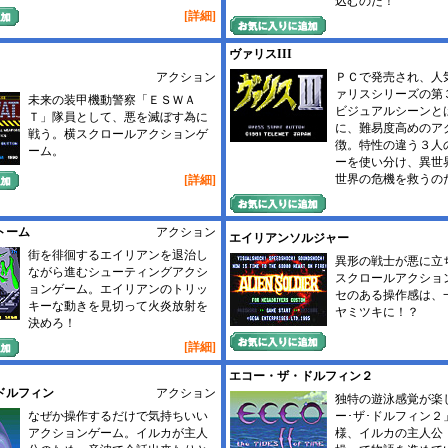
込むのだ！
[詳細]
ヴァリスIII
アクション
ＰＣで発売され、人
ァリスシリーズの第
未来の装甲機動警察「ＥＳＷＡ
ビジュアルシーンと
Ｔ」隊員として、悪を滅ぼす為に
に、難易度高めのア
戦う。横スクロールアクションゲ
徴。特性の違う３人
ーム。
ーを使い分け、異世
世界の危機を救うの
[詳細]
トーム
アクション
エイリアンソルジャー
街を徘徊するエイリアンを退治し
異形の戦士が悪に立
ながら進むシューティングアクシ
スクロールアクショ
ョンゲーム。エイリアンのトリッ
セのある操作感は、
キーな動きを見切って火炎放射を
ヤミツキに！？
決めろ！
[詳細]
エコー・ザ・ドルフィン２
ドルフィン
アクション
独特の遊泳感覚が楽
なぜか操作するだけで気持ちいい
ー･ザ･ドルフィン２
アクションゲーム。イルカが主人
様、イルカの主人公