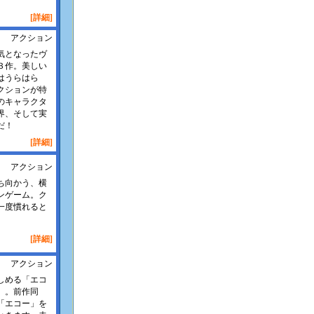
[詳細]
アクション
気となったヴ
３作。美しい
はうらはら
クションが特
のキャラクタ
界、そして実
だ！
[詳細]
アクション
ち向かう、横
ンゲーム。ク
一度慣れると
[詳細]
アクション
しめる「エコ
」。前作同
「エコー」を