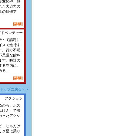
形変化や、戦
れた大迫力の
見の価値ア
[詳細]
アドベンチャー
テムで話題に
イスで進行す
ー。行方不明
不思議な館を
ます。時計の
する館内に、
める…
[詳細]
トップに戻る＞＞
アクション
るのも、ボス
んけん」で勝
わったアクシ
て、じゃんけ
リク星に乗り