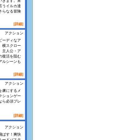
いきます。未
言うイルカ達
さらなる冒険
[詳細]
アクション
ピーディなア
、横スクロー
。主人公・ア
の復活を阻む
アルシーンも
[詳細]
アクション
を虜にするメ
クションゲー
なら必須プレ
[詳細]
アクション
飛ばす！爽快
ルードバスタ