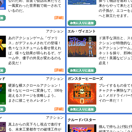
公のため、音波で会話出来たりと
操って物語を進めて
一風変わった世界観で統一されて
来からやって来たと
いるのだ。
の子孫が、エコーを
へと旅立たせます。
[詳細]
アクション
エル・ヴィエント
あのアクションゲーム「ヴァリ
ド派手な演出と、ス
ス」がデフォルメされての登場！
クションが特徴的な
色々なコスチュームを着せ替えれ
ルアクションゲーム
ば、様々な効果が得られるぞ。ゲ
ネットを操り、邪神
ーム中、優子の外見が変わるのも
のだ！美麗なビジュ
必見だ！
必見！
[詳細]
ッド
アクション
ガンスターヒーローズ
硬派な横スクロールアクション！
プレイするもの全て
様々なヒーローに変身して、100を
チャクチャ爽快なア
超えるステージを攻略しよう。
ム！メガドライバー
まさに彼こそカメレオン！
イの一本だ！！
[詳細]
ン
アクション
クルードバスター
真上からの見下ろし視点で進行す
掴んで持ち上げ投げ
る、未来工業都市での破壊工作が
破壊アクション「ク