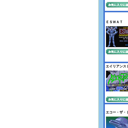
ＥＳＷＡＴ
エイリアンス
エコー・ザ・