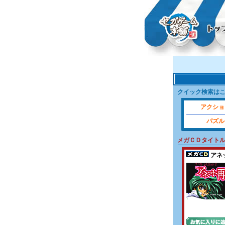
クイック検索は
アクショ
パズル
メガＣＤタイト
アネ