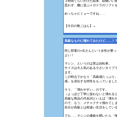
３時間くらいかけた結果、結構いい
思わず、棚に並ぶメガドラのソフト
めっちゃビミョーですね……
【今日の晩ごはん】→
高級なものに憧れてみたけど……！
同じ部署の○石さんという女性が乗
よい！
マシン、というのは実は自転車。
サイズは今人気のある小さいタイプ
ます。
この時点でかなり「高級感たっぷり
感」を演出する特性をもっていまし
そう、「壊れやすい」のです。
（よっぽど丁寧に扱わないと壊れる
高級な商品の代名詞といえば「壊れ
ので、もう、メチャクチャ憧れてし
自分が高級とは程遠い生活をしてい
でも……マシンの価格を聞いたら「