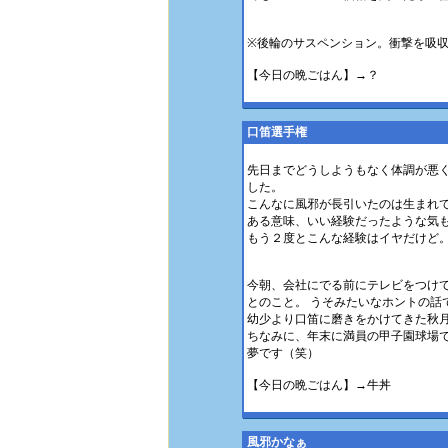
※後輪のサスペンション。衝撃を吸
【今日の晩ごはん】→？
口笛選手権
先日までどうしようもなく体調が悪
した。
こんなに風邪が長引いたのは生まれ
ある意味、いい経験だったような気
もう２度とこんな経験はイヤだけど
今朝、会社にでる前にテレビをつけ
とのこと。 うそみたいなホントの話
幼少より口笛に磨きをかけてきた秋
ちなみに、年末に満員の甲子園球場
夢です（笑）
【今日の晩ごはん】→牛丼
風邪かなぁ