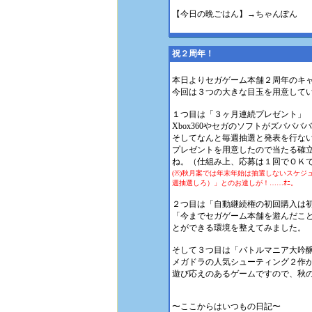
【今日の晩ごはん】→ちゃんぽん
祝２周年！
本日よりセガゲーム本舗２周年のキ
今回は３つの大きな目玉を用意して
１つ目は「３ヶ月連続プレゼント」
Xbox360やセガのソフトがズババ
そしてなんと毎週抽選と発表を行ない
プレゼントを用意したので当たる確
ね。（仕組み上、応募は１回でＯＫ
(※)秋月案では年末年始は抽選しないスケ
週抽選しろ）」とのお達しが！……ｵﾆ。
２つ目は「自動継続権の初回購入は
「今までセガゲーム本舗を遊んだこ
とができる環境を整えてみました。
そして３つ目は「バトルマニア大吟
メガドラの人気シューティング２作
遊び応えのあるゲームですので、秋
〜ここからはいつもの日記〜