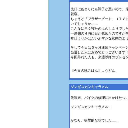
先日はあまりにも調子が悪いので、
就寝。
ちょうど「ブラザービート」（ＴＶ
いでしょうか……
こんなに早く寝たのは久しぶりでし
一度朝の４時に目が覚めたのですが
昨日よりかはだいぶマシな状態のよ
そして今日は３ヶ月連続キャンペー
当選した人はおめでとうございます
今回外れた人も、来週以降のプレゼ
【今日の晩ごはん】→うどん
ジンギスカンキャラメル
先週末、バイクの修理に出かけたつ
ジンギスカンキャラメル！
かなり、衝撃的な味でした……