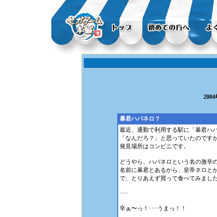
200
暴君ハバネロ？
最近、通勤で利用する駅に「暴君ハ
「なんだろ？」と思っていたのです
発見場所はコンビニです。
どうやら、ハバネロという名の激辛
名前に暴君とあるから、皇帝ネロと
で、とりあえず買って食べてみまし
･･･
辛ぁ〜っ！･･･うまっ！！