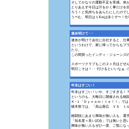
そしてかなりの運動不足を実感。体
とりあえず今日は汗をかく事だけを
ろう！と気持ちをあらたにしたので
う〜む、明日は１Kmは泳ぐぞ〜！仕
連休明けて･･･
連休が明けて会社に出社すると、仕
というわけで、家に帰ってからもプラ
たり。
この間買ったインディ・ジョーンズ
スポーツクラブもこの２ヶ月ほどぜ
明日こそは！･･･行けるといいなぁ（
年末はすごい！
年末はすごい！いや、すごすぎる！
というのも、大晦日に開催される格
Ｋ−１「Ｄｙｎａｍｉｔｅ！！」で
猪木祭では、「高山善広 ＶＳ ミ
格闘技にあまり興味が無い人も、選
「知名度＝良い試合」では無いと思
興味が無い人もぜひ一度、ご覧にな