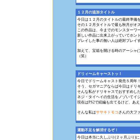
１２月の追加タイトル
今日は１２月のタイトルの最終準備
その１２月タイトルで最も秋月がオス
この作品は、今までのモンスターワ
新しい作品に出来上がっていてホン
プレイした事の無い人は絶対プレイ
加えて、宝箱を開ける時のアーシャ(
（笑）
ドリィ〜ムキャ〜ストッ！
今日でドリームキャスト発売５周年
そう、セガマニアならば今日はドリ
そんな私がドリキャスでおすすめし
ネジ・タイヘイの生活をノゾいてイ
現在はPS2で続編も出てるけど、あ
そんな私は
ササキトモコ
さんの大フ
運動不足を解消するぞ！
今日は本当に久しぶり(２ヶ月ぶり)