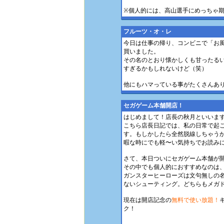
※個人的には、高山選手にめっちゃ
フルーツ・オ・レ
今日は仕事の帰り、コンビニで「お
買いました。
その名のとおり懐かしくも甘ったるい
すぎるかもしれないけど（笑）
他にもハマっている事がたくさんあ
セガゲーム本舗開店！
はじめまして！店長の秋月といいま
こちら店長日記では、私の日常で起
す。もしかしたら全然脱線しちゃうか
暇な時にでも軽〜い気持ちでお読み
さて、本日ついにセガゲーム本舗が開
その中でも個人的におすすめなのは
ガンスターヒーローズは文句無しの
ないシューティング。どちらもメガ
現在は開店記念の
無料で使い放題！
ク！